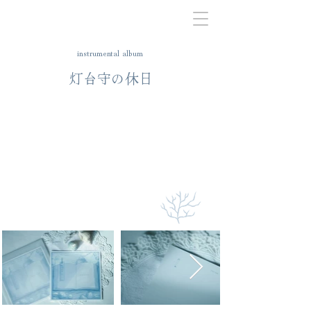
​instrumental album
​灯台守の休日