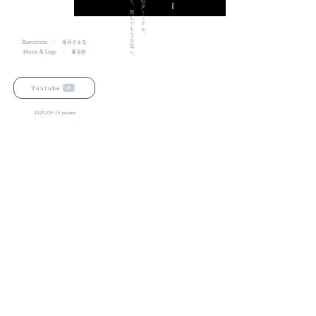
生きていることは尊く、死んでもなお尊い。​
Illustration ： 坂月さかな
Movie & Logo ： 葉月紗
Youtube
2020/08/15 release